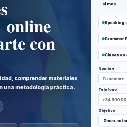
és
al mes
 online
Speaking i
rte con
Grammar B1
Clases en 
Nombre
ridad, comprender materiales
n una metodología práctica.
Teléfono
Objetivo