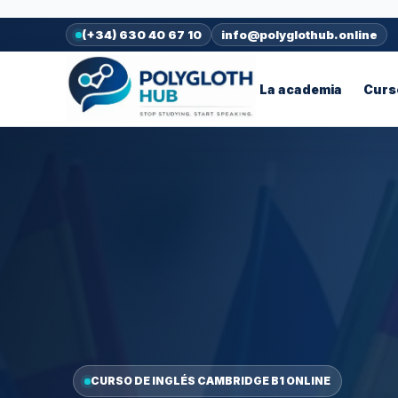
contenido
(+34) 630 40 67 10
info@polyglothub.online
La academia
Curs
CURSO DE INGLÉS CAMBRIDGE B1 ONLINE