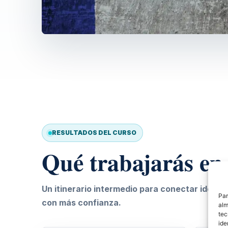
RESULTADOS DEL CURSO
Qué trabajarás en
Un itinerario intermedio para conectar ideas
Par
con más confianza.
alm
tec
ide