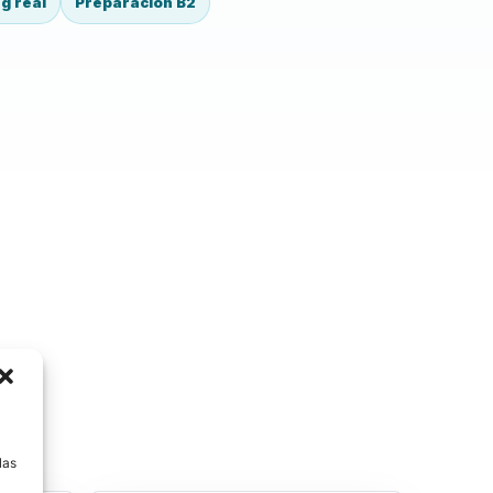
g real
Preparación B2
a
las