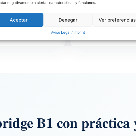
ctar negativamente a ciertas características y funciones.
ening B1
Writing B1
Aceptar
Denegar
Ver preferencias
s con ritmo natural,
Emails, historias breves,
les clave y vocabulario de
opiniones y textos
Aviso Legal / Imprint
xto.
conectados.
idge B1 con práctica 