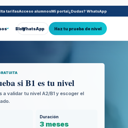
ta tarifas
Acceso alumnos
Mi portal
¿Dudas? WhatsApp
sos
Blog
WhatsApp
Haz tu prueba de nivel
GRATUITA
ba si B1 es tu nivel
a validar tu nivel A2/B1 y escoger el
ado.
Duración
3 meses