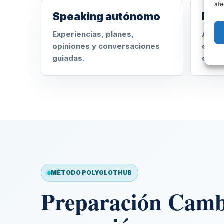
afe
Speaking autónomo
List
Experiencias, planes,
Audio
opiniones y conversaciones
detal
guiadas.
conte
MÉTODO POLYGLOTHUB
Preparación Cambr