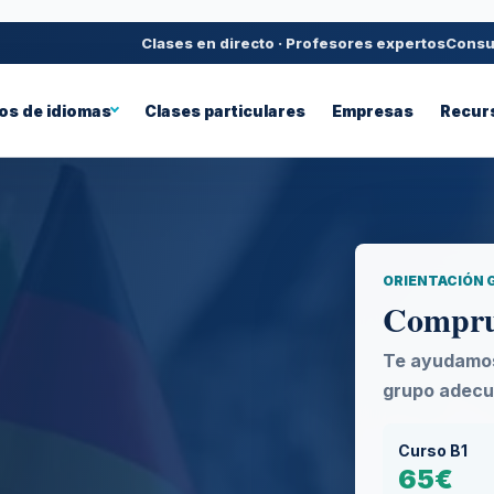
Clases en directo · Profesores expertos
Consul
os de idiomas
Clases particulares
Empresas
Recur
ORIENTACIÓN 
Comprue
Te ayudamos 
grupo adecu
Curso B1
65€