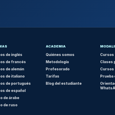
OMAS
ACADEMIA
MODALI
os de inglés
Quiénes somos
Cursos 
os de francés
Metodología
Clases 
os de alemán
Profesorado
Cursos 
os de italiano
Tarifas
Prueba 
os de portugués
Blog del estudiante
Orienta
Whats
os de español
o de árabe
o de ruso