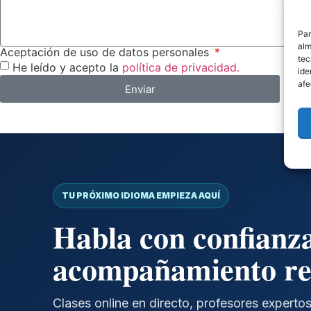
Par
alm
Aceptación de uso de datos personales
tec
He leído y acepto la
política de privacidad.
ide
afe
Enviar
TU PRÓXIMO IDIOMA EMPIEZA AQUÍ
Habla con confianz
acompañamiento re
Clases online en directo, profesores expertos