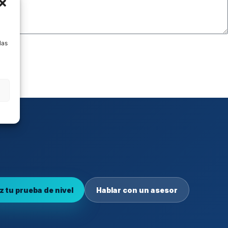
a
las
z tu prueba de nivel
Hablar con un asesor