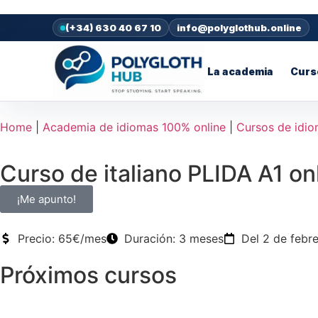
contenido
(+34) 630 40 67 10
info@polyglothub.online
La academia
Curs
Home
|
Academia de idiomas 100% online
|
Cursos de idi
Curso de italiano PLIDA A1 on
¡Me apunto!
Precio: 65€/mes
Duración: 3 meses
Del 2 de febr
Próximos cursos