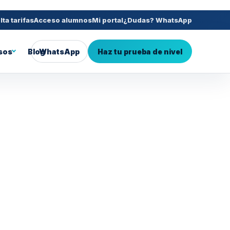
ta tarifas
Acceso alumnos
Mi portal
¿Dudas? WhatsApp
sos
Blog
WhatsApp
Haz tu prueba de nivel