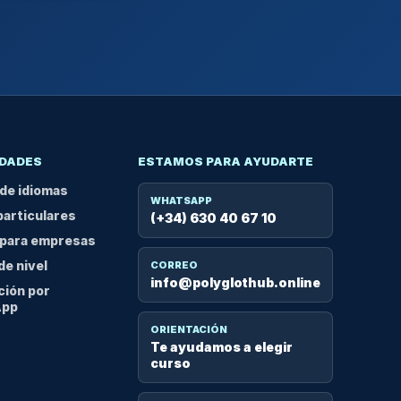
DADES
ESTAMOS PARA AYUDARTE
de idiomas
WHATSAPP
particulares
(+34) 630 40 67 10
para empresas
de nivel
CORREO
info@polyglothub.online
ción por
App
ORIENTACIÓN
Te ayudamos a elegir
curso