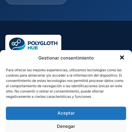
Gestionar consentimiento
Academia de idiomas 100 %
Para ofrecer las mejores experiencias, utilizamos tecnologías como las
cookies para almacenar y/o acceder a la información del dispositivo. El
online.
consentimiento de estas tecnologías nos permitirá procesar datos como
el comportamiento de navegación o las identificaciones únicas en este
Aprende a tu ritmo, desde cualquier lugar y con seguimiento
sitio. No consentir o retirar el consentimiento, puede afectar
negativamente a ciertas características y funciones.
real. Cursos en directo, grupos reducidos y clases
pensadas para hablar desde el primer día.
Aceptar
Clases en directo
Profesores expertos
Denegar
Pagos seguros
Soporte cercano